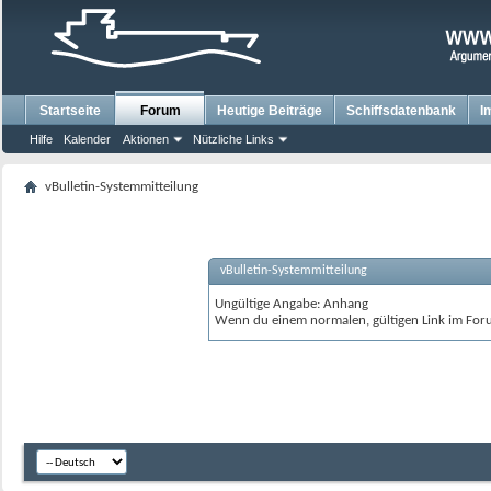
Startseite
Forum
Heutige Beiträge
Schiffsdatenbank
I
Hilfe
Kalender
Aktionen
Nützliche Links
vBulletin-Systemmitteilung
vBulletin-Systemmitteilung
Ungültige Angabe: Anhang
Wenn du einem normalen, gültigen Link im Foru