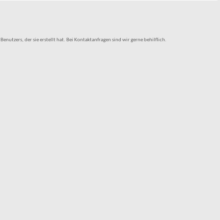
tzers, der sie erstellt hat. Bei Kontaktanfragen sind wir gerne behilflich.