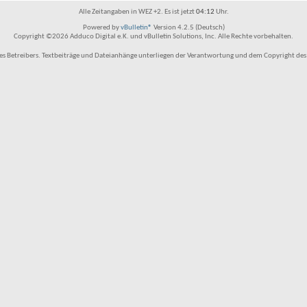
Alle Zeitangaben in WEZ +2. Es ist jetzt
04:12
Uhr.
Powered by
vBulletin®
Version 4.2.5 (Deutsch)
Copyright ©2026 Adduco Digital e.K. und vBulletin Solutions, Inc. Alle Rechte vorbehalten.
 Betreibers. Textbeiträge und Dateianhänge unterliegen der Verantwortung und dem Copyright des Benu