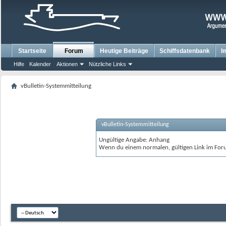
Startseite
Forum
Heutige Beiträge
Schiffsdatenbank
I
Hilfe
Kalender
Aktionen
Nützliche Links
vBulletin-Systemmitteilung
vBulletin-Systemmitteilung
Ungültige Angabe: Anhang
Wenn du einem normalen, gültigen Link im Foru