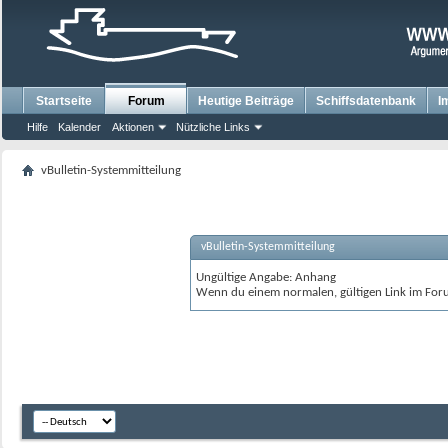
Startseite
Forum
Heutige Beiträge
Schiffsdatenbank
I
Hilfe
Kalender
Aktionen
Nützliche Links
vBulletin-Systemmitteilung
vBulletin-Systemmitteilung
Ungültige Angabe: Anhang
Wenn du einem normalen, gültigen Link im Foru