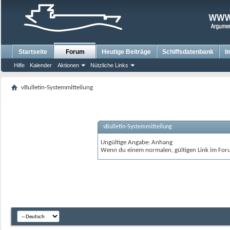
Startseite
Forum
Heutige Beiträge
Schiffsdatenbank
I
Hilfe
Kalender
Aktionen
Nützliche Links
vBulletin-Systemmitteilung
vBulletin-Systemmitteilung
Ungültige Angabe: Anhang
Wenn du einem normalen, gültigen Link im Foru