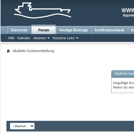
Startseite
Forum
Heutige Beiträge
Schiffsdatenbank
I
Hilfe
Kalender
Aktionen
Nützliche Links
vBulletin-Systemmitteilung
vBulletin-Sy
Ungültige An
Wenn du eine