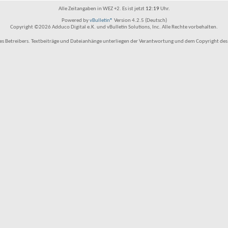
Alle Zeitangaben in WEZ +2. Es ist jetzt
12:19
Uhr.
Powered by
vBulletin®
Version 4.2.5 (Deutsch)
Copyright ©2026 Adduco Digital e.K. und vBulletin Solutions, Inc. Alle Rechte vorbehalten.
 Betreibers. Textbeiträge und Dateianhänge unterliegen der Verantwortung und dem Copyright des Benu