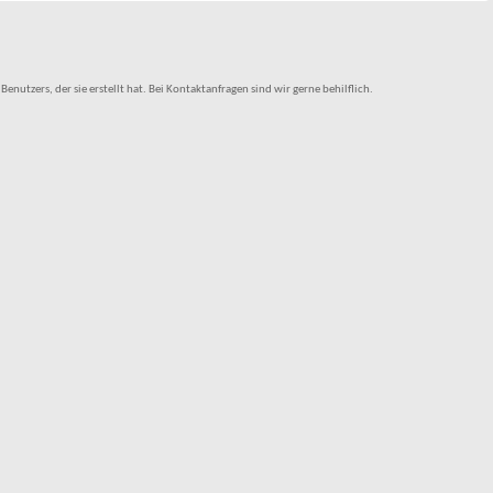
tzers, der sie erstellt hat. Bei Kontaktanfragen sind wir gerne behilflich.