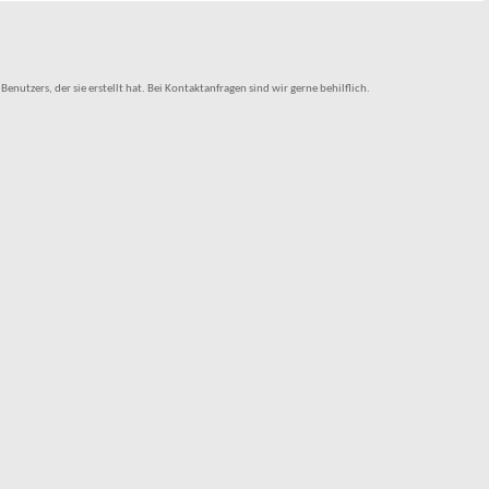
tzers, der sie erstellt hat. Bei Kontaktanfragen sind wir gerne behilflich.