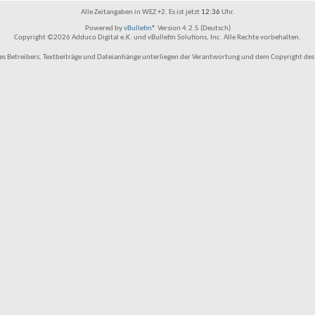
Alle Zeitangaben in WEZ +2. Es ist jetzt
12:36
Uhr.
Powered by
vBulletin®
Version 4.2.5 (Deutsch)
Copyright ©2026 Adduco Digital e.K. und vBulletin Solutions, Inc. Alle Rechte vorbehalten.
 Betreibers. Textbeiträge und Dateianhänge unterliegen der Verantwortung und dem Copyright des Benu