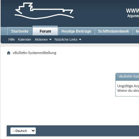
Startseite
Forum
Heutige Beiträge
Schiffsdatenbank
I
Hilfe
Kalender
Aktionen
Nützliche Links
vBulletin-Systemmitteilung
vBulletin-Sy
Ungültige An
Wenn du eine