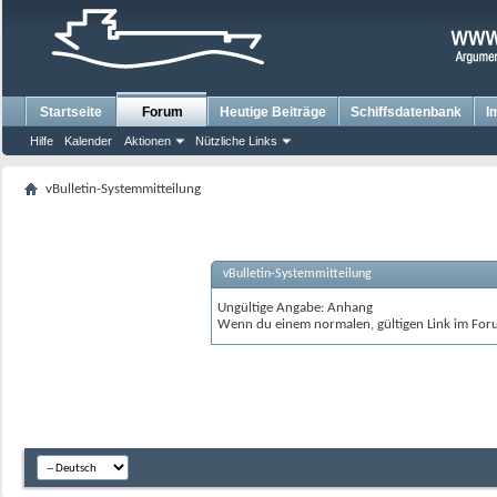
Startseite
Forum
Heutige Beiträge
Schiffsdatenbank
I
Hilfe
Kalender
Aktionen
Nützliche Links
vBulletin-Systemmitteilung
vBulletin-Systemmitteilung
Ungültige Angabe: Anhang
Wenn du einem normalen, gültigen Link im Foru