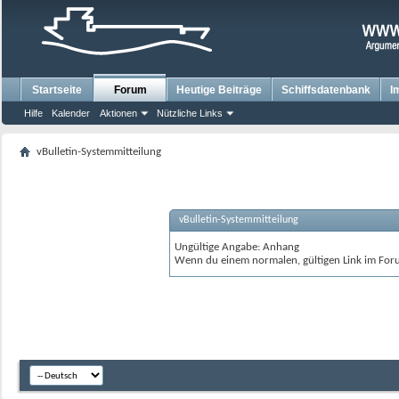
Startseite
Forum
Heutige Beiträge
Schiffsdatenbank
I
Hilfe
Kalender
Aktionen
Nützliche Links
vBulletin-Systemmitteilung
vBulletin-Systemmitteilung
Ungültige Angabe: Anhang
Wenn du einem normalen, gültigen Link im Foru