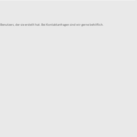
tzers, der sie erstellt hat. Bei Kontaktanfragen sind wir gerne behilflich.