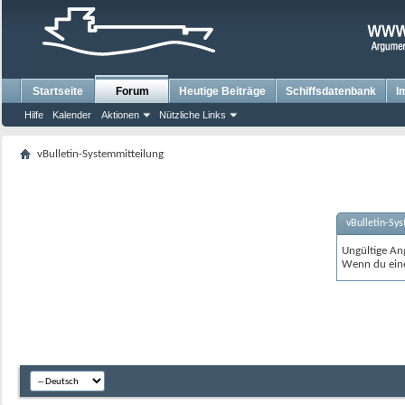
Startseite
Forum
Heutige Beiträge
Schiffsdatenbank
I
Hilfe
Kalender
Aktionen
Nützliche Links
vBulletin-Systemmitteilung
vBulletin-Sy
Ungültige An
Wenn du eine