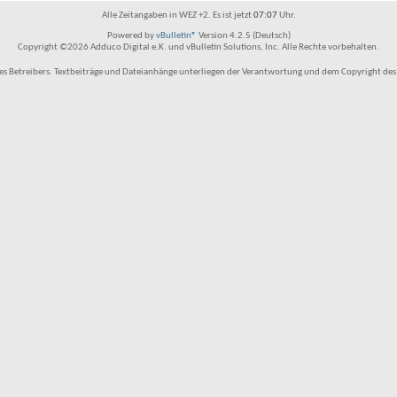
Alle Zeitangaben in WEZ +2. Es ist jetzt
07:07
Uhr.
Powered by
vBulletin®
Version 4.2.5 (Deutsch)
Copyright ©2026 Adduco Digital e.K. und vBulletin Solutions, Inc. Alle Rechte vorbehalten.
 Betreibers. Textbeiträge und Dateianhänge unterliegen der Verantwortung und dem Copyright des Benu