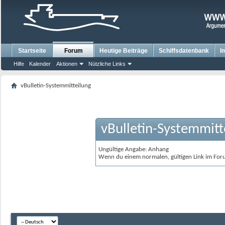
Startseite
Forum
Heutige Beiträge
Schiffsdatenbank
I
Hilfe
Kalender
Aktionen
Nützliche Links
vBulletin-Systemmitteilung
vBulletin-Systemmitt
Ungültige Angabe: Anhang
Wenn du einem normalen, gültigen Link im Foru