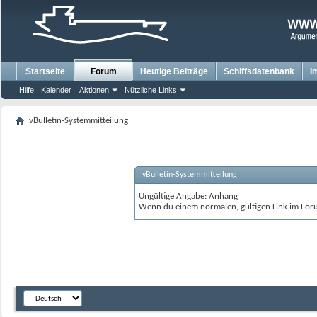
Startseite
Forum
Heutige Beiträge
Schiffsdatenbank
I
Hilfe
Kalender
Aktionen
Nützliche Links
vBulletin-Systemmitteilung
vBulletin-Systemmitteilung
Ungültige Angabe: Anhang
Wenn du einem normalen, gültigen Link im Foru