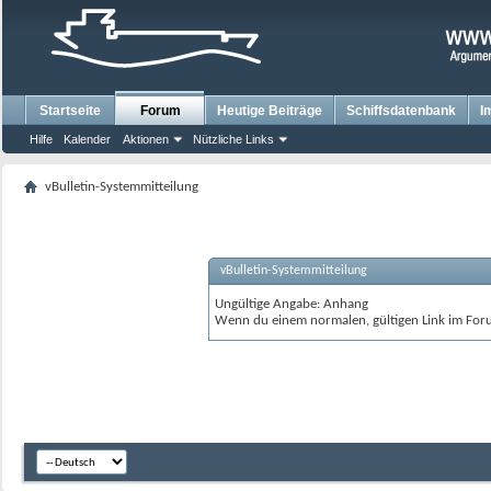
Startseite
Forum
Heutige Beiträge
Schiffsdatenbank
I
Hilfe
Kalender
Aktionen
Nützliche Links
vBulletin-Systemmitteilung
vBulletin-Systemmitteilung
Ungültige Angabe: Anhang
Wenn du einem normalen, gültigen Link im Foru