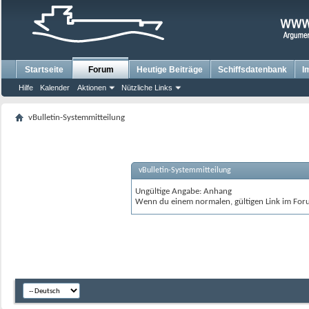
Startseite
Forum
Heutige Beiträge
Schiffsdatenbank
I
Hilfe
Kalender
Aktionen
Nützliche Links
vBulletin-Systemmitteilung
vBulletin-Systemmitteilung
Ungültige Angabe: Anhang
Wenn du einem normalen, gültigen Link im Foru