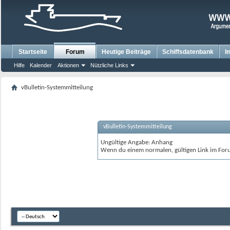
Startseite
Forum
Heutige Beiträge
Schiffsdatenbank
I
Hilfe
Kalender
Aktionen
Nützliche Links
vBulletin-Systemmitteilung
vBulletin-Systemmitteilung
Ungültige Angabe: Anhang
Wenn du einem normalen, gültigen Link im Foru