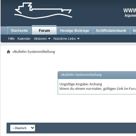
Startseite
Forum
Heutige Beiträge
Schiffsdatenbank
I
Hilfe
Kalender
Aktionen
Nützliche Links
vBulletin-Systemmitteilung
vBulletin-Systemmitteilung
Ungültige Angabe: Anhang
Wenn du einem normalen, gültigen Link im Foru