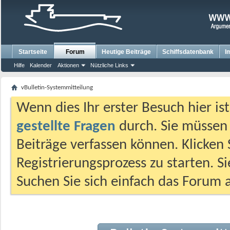
Startseite
Forum
Heutige Beiträge
Schiffsdatenbank
I
Hilfe
Kalender
Aktionen
Nützliche Links
vBulletin-Systemmitteilung
Wenn dies Ihr erster Besuch hier ist,
gestellte Fragen
durch. Sie müssen
Beiträge verfassen können. Klicken 
Registrierungsprozess zu starten. S
Suchen Sie sich einfach das Forum a