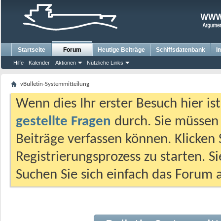
Startseite
Forum
Heutige Beiträge
Schiffsdatenbank
I
Hilfe
Kalender
Aktionen
Nützliche Links
vBulletin-Systemmitteilung
Wenn dies Ihr erster Besuch hier ist,
gestellte Fragen
durch. Sie müssen
Beiträge verfassen können. Klicken 
Registrierungsprozess zu starten. S
Suchen Sie sich einfach das Forum a