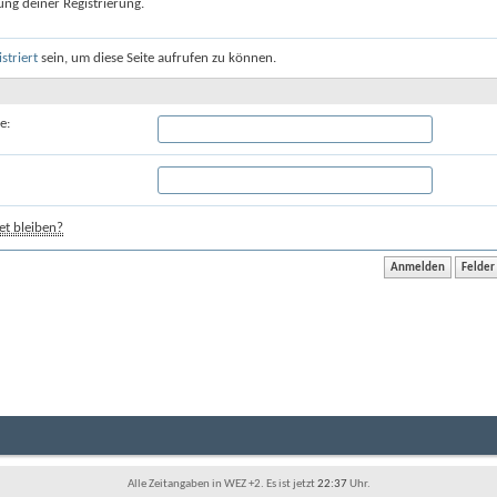
ung deiner Registrierung.
istriert
sein, um diese Seite aufrufen zu können.
e:
t bleiben?
Alle Zeitangaben in WEZ +2. Es ist jetzt
22:37
Uhr.