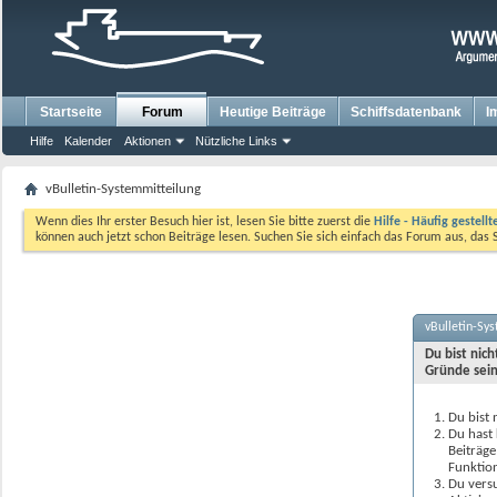
Startseite
Forum
Heutige Beiträge
Schiffsdatenbank
I
Hilfe
Kalender
Aktionen
Nützliche Links
vBulletin-Systemmitteilung
Wenn dies Ihr erster Besuch hier ist, lesen Sie bitte zuerst die
Hilfe - Häufig gestell
können auch jetzt schon Beiträge lesen. Suchen Sie sich einfach das Forum aus, das 
vBulletin-Sy
Du bist nic
Gründe sein
Du bist 
Du hast 
Beiträge
Funktion
Du versu