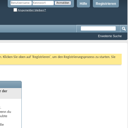
Hilfe
Registrieren
Angemeldet bleiben?
Erweiterte Suche
n. Klicken Sie oben auf 'Registrieren', um den Registrierungsprozess zu starten. Sie
r der
.
 wenn du
aubte
die