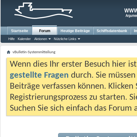
Startseite
Forum
Heutige Beiträge
Schiffsdatenbank
I
Hilfe
Kalender
Aktionen
Nützliche Links
vBulletin-Systemmitteilung
Wenn dies Ihr erster Besuch hier ist,
gestellte Fragen
durch. Sie müssen
Beiträge verfassen können. Klicken 
Registrierungsprozess zu starten. S
Suchen Sie sich einfach das Forum a