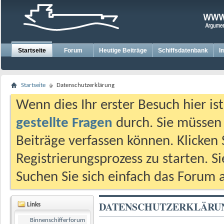
Startseite
Forum
Heutige Beiträge
Schiffsdatenbank
I
Startseite
Datenschutzerklärung
Wenn dies Ihr erster Besuch hier ist,
gestellte Fragen
durch. Sie müssen
Beiträge verfassen können. Klicken 
Registrierungsprozess zu starten. S
Suchen Sie sich einfach das Forum a
DATENSCHUTZERKLÄRU
Links
Binnenschifferforum