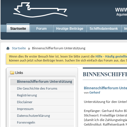
Startseite
Forum
Heutige Beiträge
Schiffsdatenbank
I
Startseite
Binnenschifferforum Unterstützung
Wenn dies Ihr erster Besuch hier ist, lesen Sie bitte zuerst die
Hilfe - Häufig gestell
können auch jetzt schon Beiträge lesen. Suchen Sie sich einfach das Forum aus, das 
BINNENSCHIF
Links
Binnenschifferforum Unterstützung
Binnenschifferforum Unte
Die Geschichte des Forums
von
Gerhard
Registrierung
Unterstützung für den Unter
Disclaimer
Impressum
Empfänger: Gerhard Kuhn Bi
Stichwort:
Freiwillige Unter
Datenschutzerklärung
(damit ich die Zahlungseingä
Forenregeln
Geldinstitut: Raiffeisenba