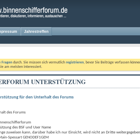
mpressum
Jahrestreffen
te Fragen
durch. Sie müssen sich vermutlich
registrieren
, bevor Sie Beiträge verfassen könne
Sie am meisten interessiert.
FERFORUM UNTERSTÜTZUNG
rstützung für den Unterhalt des Forums
halt des Forums
nnenschifferforum
stützung des BSF und User Name
nge zuweisen kann, darüber habe ich nur Einsicht, wird nicht an Dritte weitergegeben
nk Main-Spessart GENODEF1GEM