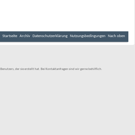
Startseite
Archiv
Datenschutzerklärung
Nutzungsbedingungen
Nach oben
tzers, der sie erstellt hat. Bei Kontaktanfragen sind wir gerne behilflich.