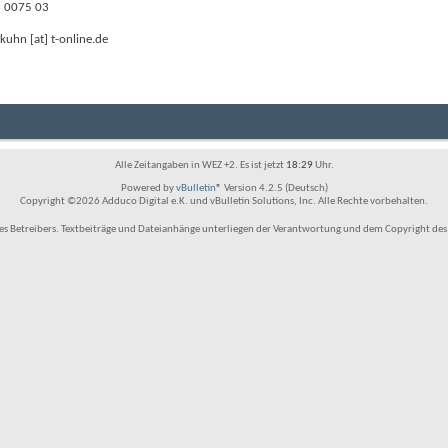
6 0075 03
.kuhn [at] t-online.de
Alle Zeitangaben in WEZ +2. Es ist jetzt
18:29
Uhr.
Powered by
vBulletin®
Version 4.2.5 (Deutsch)
Copyright ©2026 Adduco Digital e.K. und vBulletin Solutions, Inc. Alle Rechte vorbehalten.
 Betreibers. Textbeiträge und Dateianhänge unterliegen der Verantwortung und dem Copyright des Benu