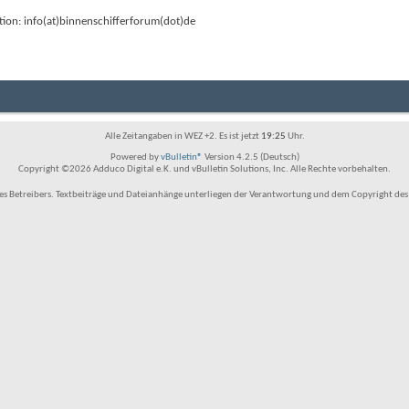
tion: info(at)binnenschifferforum(dot)de
Alle Zeitangaben in WEZ +2. Es ist jetzt
19:25
Uhr.
Powered by
vBulletin®
Version 4.2.5 (Deutsch)
Copyright ©2026 Adduco Digital e.K. und vBulletin Solutions, Inc. Alle Rechte vorbehalten.
 Betreibers. Textbeiträge und Dateianhänge unterliegen der Verantwortung und dem Copyright des Benu