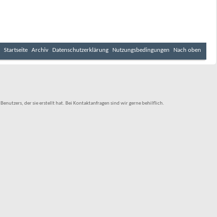
Startseite
Archiv
Datenschutzerklärung
Nutzungsbedingungen
Nach oben
tzers, der sie erstellt hat. Bei Kontaktanfragen sind wir gerne behilflich.