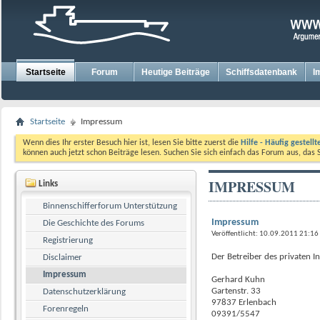
Startseite
Forum
Heutige Beiträge
Schiffsdatenbank
I
Startseite
Impressum
Wenn dies Ihr erster Besuch hier ist, lesen Sie bitte zuerst die
Hilfe - Häufig gestell
können auch jetzt schon Beiträge lesen. Suchen Sie sich einfach das Forum aus, das 
IMPRESSUM
Links
Binnenschifferforum Unterstützung
Impressum
Die Geschichte des Forums
Veröffentlicht: 10.09.2011 21:16
Registrierung
Der Betreiber des privaten 
Disclaimer
Impressum
Gerhard Kuhn
Gartenstr. 33
Datenschutzerklärung
97837 Erlenbach
Forenregeln
09391/5547