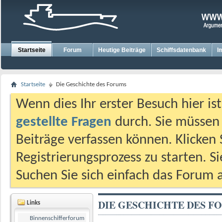
Startseite
Forum
Heutige Beiträge
Schiffsdatenbank
I
Startseite
Die Geschichte des Forums
Wenn dies Ihr erster Besuch hier ist,
gestellte Fragen
durch. Sie müssen
Beiträge verfassen können. Klicken 
Registrierungsprozess zu starten. S
Suchen Sie sich einfach das Forum a
DIE GESCHICHTE DES F
Links
Binnenschifferforum