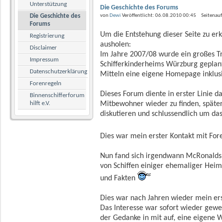
Unterstützung
Die Geschichte des Forums
Die Geschichte des
von
Dewi
Veröffentlicht: 06.08.2010 00:45 Seitenau
Forums
Um die Entstehung dieser Seite zu erk
Registrierung
ausholen:
Disclaimer
Im Jahre 2007/08 wurde ein großes Tr
Impressum
Schifferkinderheims Würzburg geplant.
Datenschutzerklärung
Mitteln eine eigene Homepage inklus
Forenregeln
Dieses Forum diente in erster Linie d
Binnenschifferforum
hilft e.V.
Mitbewohner wieder zu finden, späte
diskutieren und schlussendlich um das
Dies war mein erster Kontakt mit For
Nun fand sich irgendwann McRonalds au
von Schiffen einiger ehemaliger Heimk
und Fakten
Dies war nach Jahren wieder mein ers
Das Interesse war sofort wieder gewec
der Gedanke in mit auf, eine eigene W