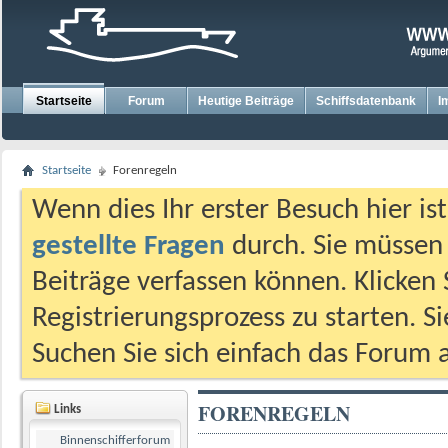
Startseite
Forum
Heutige Beiträge
Schiffsdatenbank
I
Startseite
Forenregeln
Wenn dies Ihr erster Besuch hier ist,
gestellte Fragen
durch. Sie müssen
Beiträge verfassen können. Klicken 
Registrierungsprozess zu starten. S
Suchen Sie sich einfach das Forum a
FORENREGELN
Links
Binnenschifferforum