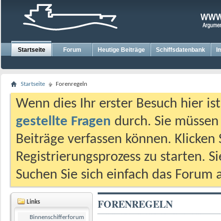
Startseite
Forum
Heutige Beiträge
Schiffsdatenbank
I
Startseite
Forenregeln
Wenn dies Ihr erster Besuch hier ist,
gestellte Fragen
durch. Sie müssen
Beiträge verfassen können. Klicken 
Registrierungsprozess zu starten. S
Suchen Sie sich einfach das Forum a
FORENREGELN
Links
Binnenschifferforum