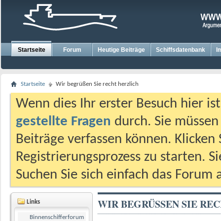
Startseite
Forum
Heutige Beiträge
Schiffsdatenbank
I
Startseite
Wir begrüßen Sie recht herzlich
Wenn dies Ihr erster Besuch hier ist,
gestellte Fragen
durch. Sie müssen
Beiträge verfassen können. Klicken 
Registrierungsprozess zu starten. S
Suchen Sie sich einfach das Forum a
WIR BEGRÜSSEN SIE REC
Links
Binnenschifferforum