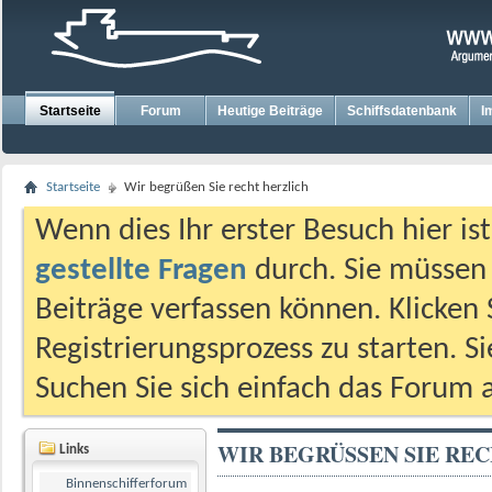
Startseite
Forum
Heutige Beiträge
Schiffsdatenbank
I
Startseite
Wir begrüßen Sie recht herzlich
Wenn dies Ihr erster Besuch hier ist,
gestellte Fragen
durch. Sie müssen
Beiträge verfassen können. Klicken 
Registrierungsprozess zu starten. S
Suchen Sie sich einfach das Forum a
WIR BEGRÜSSEN SIE REC
Links
Binnenschifferforum