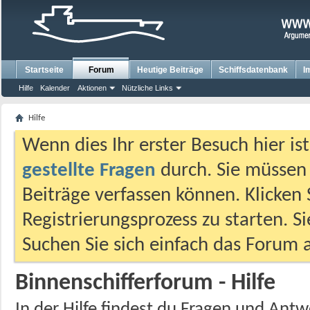
Startseite
Forum
Heutige Beiträge
Schiffsdatenbank
I
Hilfe
Kalender
Aktionen
Nützliche Links
Hilfe
Wenn dies Ihr erster Besuch hier ist,
gestellte Fragen
durch. Sie müssen
Beiträge verfassen können. Klicken 
Registrierungsprozess zu starten. S
Suchen Sie sich einfach das Forum a
Binnenschifferforum - Hilfe
In der Hilfe findest du Fragen und An