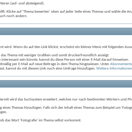
ieren (auf- und absteigend).
lft. Klicke auf 'Thema bewerten' oben auf jeder Seite eines Themas und wähle die An
auch noch ändern.
 wird. Wenn du auf den Link klickst, erscheint ein kleines Menü mit folgenden Aus
e das Thema mit weniger Grafiken und somit druckerfreundlich anzeigt.
nteressant sein könnte, kannst du diese Person mit einer E-Mail darauf hinweisen.
elmäßig per E-Mail auf neue Beiträge in dem Thema hingewiesen. Unter
Abonnements 
ast, kannst du mit diesem Link noch eine Umfrage hinzufügen.
Weitere Informatione
iermit wird das Suchsystem erweitert, welches nur nach bestimmten Wörtern und Ph
nes Themas hinzufügen. Falls sich der Inhalt eines Themas zum Beispiel um 'Fotografi
ügen.
ob das Wort 'Fotografie' im Thema selbst vorkommt.