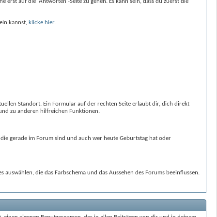
 erst auf die 'Antworten'-Seite zu gehen. Es kann sein, dass du zuerst die
seln kannst,
klicke hier
.
uellen Standort. Ein Formular auf der rechten Seite erlaubt dir, dich direkt
nd zu anderen hilfreichen Funktionen.
e, die gerade im Forum sind und auch wer heute Geburtstag hat oder
les auswählen, die das Farbschema und das Aussehen des Forums beeinflussen.