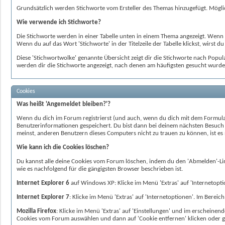
Grundsätzlich werden Stichworte vom Ersteller des Themas hinzugefügt. Mögl
Wie verwende ich Stichworte?
Die Stichworte werden in einer Tabelle unten in einem Thema angezeigt. Wenn 
Wenn du auf das Wort 'Stichworte' in der Titelzeile der Tabelle klickst, wirst du
Diese 'Stichwortwolke' genannte Übersicht zeigt dir die Stichworte nach Popula
werden dir die Stichworte angezeigt, nach denen am häufigsten gesucht wurde
Cookies
Was heißt 'Angemeldet bleiben?'?
Wenn du dich im Forum registrierst (und auch, wenn du dich mit dem Formular
Benutzerinformationen gespeichert. Du bist dann bei deinem nächsten Besuch a
meinst, anderen Benutzern dieses Computers nicht zu trauen zu können, ist es 
Wie kann ich die Cookies löschen?
Du kannst alle deine Cookies vom Forum löschen, indem du den 'Abmelden'-Link 
wie es nachfolgend für die gängigsten Browser beschrieben ist.
Internet Explorer 6
auf Windows XP: Klicke im Menü 'Extras' auf 'Internetoption
Internet Explorer 7
: Klicke im Menü 'Extras' auf 'Internetoptionen'. Im Bereich
Mozilla Firefox
: Klicke im Menü 'Extras' auf 'Einstellungen' und im erscheinend
Cookies vom Forum auswählen und dann auf 'Cookie entfernen' klicken oder gle