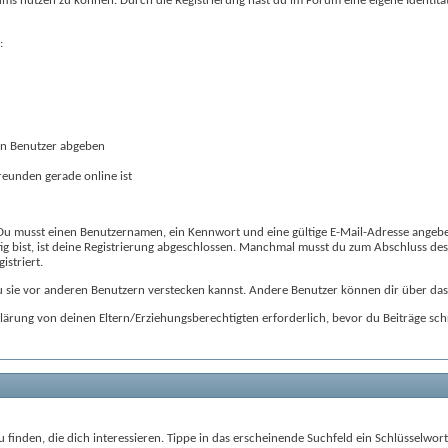
ums nutzen zu können. Durch die Registrierung hast du im Forum eine eigene Identitä
:
en Benutzer abgeben
reunden gerade online ist
 Du musst einen Benutzernamen, ein Kennwort und eine gültige E-Mail-Adresse angeben
rtig bist, ist deine Registrierung abgeschlossen. Manchmal musst du zum Abschluss des
istriert.
 sie vor anderen Benutzern verstecken kannst. Andere Benutzer können dir über das
serklärung von deinen Eltern/Erziehungsberechtigten erforderlich, bevor du Beiträge
zu finden, die dich interessieren. Tippe in das erscheinende Suchfeld ein Schlüssel