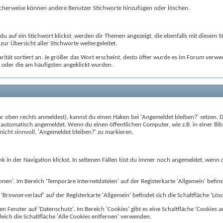
icherweise können andere Benutzer Stichworte hinzufügen oder löschen.
du auf ein Stichwort klickst, werden dir Themen angezeigt, die ebenfalls mit diese
 zur Übersicht aller Stichworte weitergeleitet.
rität sortiert an. Je größer das Wort erscheint, desto öfter wurde es im Forum verwen
 oder die am häufigsten angeklickt wurden.
 oben rechts anmeldest), kannst du einen Haken bei 'Angemeldet bleiben?' setzen. 
utomatisch angemeldet. Wenn du einen öffentlichen Computer, wie z.B. in einer Bibl
nicht sinnvoll, 'Angemeldet bleiben?' zu markieren.
in der Navigation klickst. In seltenen Fällen bist du immer noch angemeldet, wenn d
en'. Im Bereich 'Temporäre Internetdateien' auf der Registerkarte 'Allgemein' befindet
 'Browserverlauf' auf der Registerkarte 'Allgemein' befindet sich die Schaltfläche 'Lös
en Fenster auf 'Datenschutz'. Im Bereich 'Cookies' gibt es eine Schaltfläche 'Cookies 
ich die Schaltfläche 'Alle Cookies entfernen' verwenden.