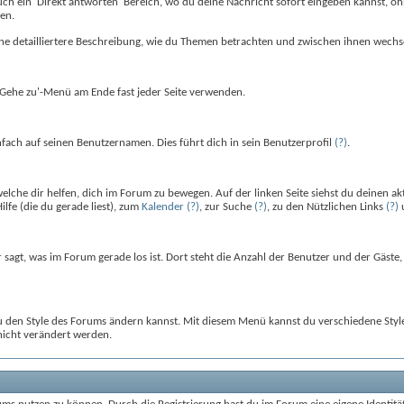
uch ein 'Direkt antworten' Bereich, wo du deine Nachricht sofort eingeben kannst, ohne
ren.
 eine detailliertere Beschreibung, wie du Themen betrachten und zwischen ihnen wech
Gehe zu'-Menü am Ende fast jeder Seite verwenden.
ach auf seinen Benutzernamen. Dies führt dich in sein Benutzerprofil
(?)
.
 welche dir helfen, dich im Forum zu bewegen. Auf der linken Seite siehst du deinen akt
Hilfe (die du gerade liest), zum
Kalender
(?)
, zur Suche
(?)
, zu den Nützlichen Links
(?)
u
r sagt, was im Forum gerade los ist. Dort steht die Anzahl der Benutzer und der Gäst
du den Style des Forums ändern kannst. Mit diesem Menü kannst du verschiedene Sty
nicht verändert werden.