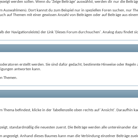
gezeigt werden sollen. Wenn du 'Zeige Beiträge' auswählst, werden dir nur die Beiträge
e' im Auswahlmenü. Dort kannst du zum Beispiel nur in speziellen Foren suchen, nur
uch auf Themen mit einer gewissen Anzahl von Beiträgen oder auf Beiträge aus eine
alb der Navigationsleiste) der Link 'Dieses Forum durchsuchen'. Analog dazu findet s
oderatoren erstellt werden. Sie sind dafür gedacht, bestimmte Hinweise oder Regeln
ndigungen antworten kann.
en Themen.
m Thema befindest, klicke in der Tabellenzeile oben rechts auf 'Ansicht'. Daraufhin 
gt, standardmäßig die neuesten zuerst. Die Beiträge werden alle untereinander dargest
 angezeigt. Anhand dieses Baumes kann man die Verbindung einzelner Beiträge zueina