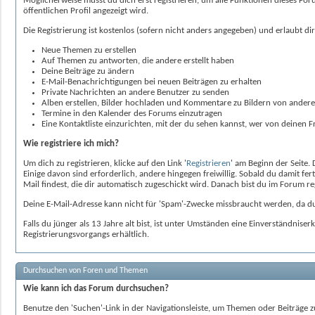
Möglicherweise musst du dich erst registrieren, um alle Funktionen dieses For
öffentlichen Profil angezeigt wird.
Die Registrierung ist kostenlos (sofern nicht anders angegeben) und erlaubt dir
Neue Themen zu erstellen
Auf Themen zu antworten, die andere erstellt haben
Deine Beiträge zu ändern
E-Mail-Benachrichtigungen bei neuen Beiträgen zu erhalten
Private Nachrichten an andere Benutzer zu senden
Alben erstellen, Bilder hochladen und Kommentare zu Bildern von ander
Termine in den Kalender des Forums einzutragen
Eine Kontaktliste einzurichten, mit der du sehen kannst, wer von deinen F
Wie registriere ich mich?
Um dich zu registrieren, klicke auf den Link '
Registrieren
' am Beginn der Seite.
Einige davon sind erforderlich, andere hingegen freiwillig. Sobald du damit fe
Mail findest, die dir automatisch zugeschickt wird. Danach bist du im Forum reg
Deine E-Mail-Adresse kann nicht für 'Spam'-Zwecke missbraucht werden, da du
Falls du jünger als 13 Jahre alt bist, ist unter Umständen eine Einverständni
Registrierungsvorgangs erhältlich.
Durchsuchen von Foren und Themen
Wie kann ich das Forum durchsuchen?
Benutze den 'Suchen'-Link in der Navigationsleiste, um Themen oder Beiträge 