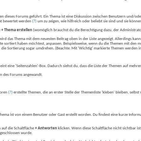
men dieses Forums geführt. Ein Thema ist eine Diskussion zwischen Benutzern und/od
tät bewertet werden
(?)
um zu zeigen, wie hilfreich oder beliebt sie sind und sie kön
e
+ Thema erstellen
(womöglich brauchst du die Berechtigung dazu, der Administrato
d das Thema mit dem neuesten Beitrag oben in der Liste angezeigt. Allerdings kannst
Liste sortiert haben möchtest, anpassen. Beispielsweise, wenn du die Themen mit den 
du die Sortierung sogar umdrehen. (Beachte: Mit 'Wichtig' markierte Themen werden 
int eine 'Seitenzahlen'-Box. Dadurch siehst du, dass die Liste der Themen auf mehrer
llen des Forums angewandt.
toren
(?)
erstellte Themen, die an erster Stelle der Themenliste 'kleben' bleiben, selbs
m Thema ist von einem Benutzer oder Gast erstellt worden. Du findest eine kurze Infor
 auf die Schaltfläche
+ Antworten
klicken. Wenn diese Schaltfläche nicht sichtbar ist
 geschlossen wurde.