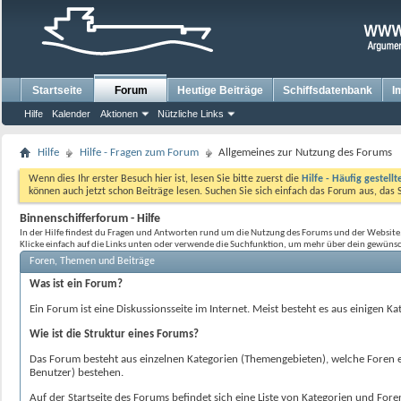
Startseite
Forum
Heutige Beiträge
Schiffsdatenbank
I
Hilfe
Kalender
Aktionen
Nützliche Links
Hilfe
Hilfe - Fragen zum Forum
Allgemeines zur Nutzung des Forums
Wenn dies Ihr erster Besuch hier ist, lesen Sie bitte zuerst die
Hilfe - Häufig gestell
können auch jetzt schon Beiträge lesen. Suchen Sie sich einfach das Forum aus, das 
Binnenschifferforum - Hilfe
In der Hilfe findest du Fragen und Antworten rund um die Nutzung des Forums und der Website
Klicke einfach auf die Links unten oder verwende die Suchfunktion, um mehr über dein gewünsc
Foren, Themen und Beiträge
Was ist ein Forum?
Ein Forum ist eine Diskussionsseite im Internet. Meist besteht es aus einigen 
Wie ist die Struktur eines Forums?
Das Forum besteht aus einzelnen Kategorien (Themengebieten), welche Foren ent
Benutzer) bestehen.
Auf der Startseite des Forums befindet sich eine Liste von Kategorien und For