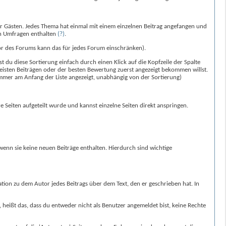
er Gästen. Jedes Thema hat einmal mit einem einzelnen Beitrag angefangen und
nen Umfragen enthalten
(?)
.
r des Forums kann das für jedes Forum einschränken).
 du diese Sortierung einfach durch einen Klick auf die Kopfzeile der Spalte
meisten Beiträgen oder der besten Bewertung zuerst angezeigt bekommen willst.
immer am Anfang der Liste angezeigt, unabhängig von der Sortierung)
e Seiten aufgeteilt wurde und kannst einzelne Seiten direkt anspringen.
t wenn sie keine neuen Beiträge enthalten. Hierdurch sind wichtige
mation zu dem Autor jedes Beitrags über dem Text, den er geschrieben hat. In
, heißt das, dass du entweder nicht als Benutzer angemeldet bist, keine Rechte