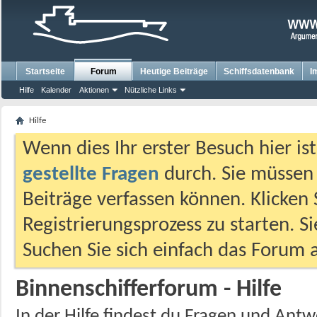
Startseite
Forum
Heutige Beiträge
Schiffsdatenbank
I
Hilfe
Kalender
Aktionen
Nützliche Links
Hilfe
Wenn dies Ihr erster Besuch hier ist,
gestellte Fragen
durch. Sie müssen
Beiträge verfassen können. Klicken 
Registrierungsprozess zu starten. S
Suchen Sie sich einfach das Forum a
Binnenschifferforum - Hilfe
In der Hilfe findest du Fragen und An