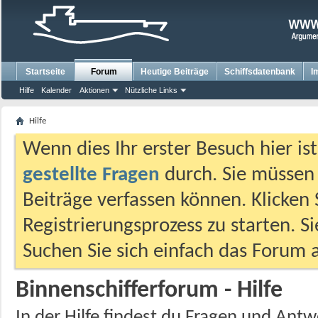
Startseite
Forum
Heutige Beiträge
Schiffsdatenbank
I
Hilfe
Kalender
Aktionen
Nützliche Links
Hilfe
Wenn dies Ihr erster Besuch hier ist,
gestellte Fragen
durch. Sie müssen
Beiträge verfassen können. Klicken 
Registrierungsprozess zu starten. S
Suchen Sie sich einfach das Forum a
Binnenschifferforum - Hilfe
In der Hilfe findest du Fragen und An