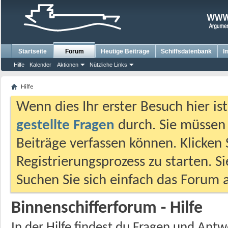
Startseite
Forum
Heutige Beiträge
Schiffsdatenbank
I
Hilfe
Kalender
Aktionen
Nützliche Links
Hilfe
Wenn dies Ihr erster Besuch hier ist,
gestellte Fragen
durch. Sie müssen
Beiträge verfassen können. Klicken 
Registrierungsprozess zu starten. S
Suchen Sie sich einfach das Forum a
Binnenschifferforum - Hilfe
In der Hilfe findest du Fragen und An