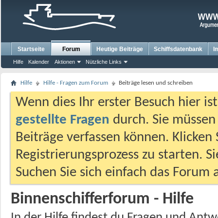
Startseite
Forum
Heutige Beiträge
Schiffsdatenbank
I
Hilfe
Kalender
Aktionen
Nützliche Links
Hilfe
Hilfe - Fragen zum Forum
Beiträge lesen und schreiben
Wenn dies Ihr erster Besuch hier ist,
gestellte Fragen
durch. Sie müssen
Beiträge verfassen können. Klicken 
Registrierungsprozess zu starten. S
Suchen Sie sich einfach das Forum a
Binnenschifferforum - Hilfe
In der Hilfe findest du Fragen und An