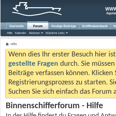
Startseite
Forum
Heutige Beiträge
Schiffsdatenbank
I
Hilfe
Kalender
Aktionen
Nützliche Links
Hilfe
Wenn dies Ihr erster Besuch hier ist,
gestellte Fragen
durch. Sie müssen
Beiträge verfassen können. Klicken 
Registrierungsprozess zu starten. S
Suchen Sie sich einfach das Forum a
Binnenschifferforum - Hilfe
In der Hilfe findest du Fragen und An