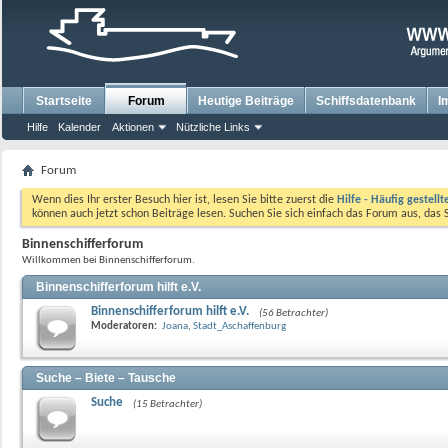
Startseite
Forum
Heutige Beiträge
Schiffsdatenbank
I
Hilfe
Kalender
Aktionen
Nützliche Links
Forum
Wenn dies Ihr erster Besuch hier ist, lesen Sie bitte zuerst die
Hilfe - Häufig gestell
können auch jetzt schon Beiträge lesen. Suchen Sie sich einfach das Forum aus, das 
Binnenschifferforum
Willkommen bei Binnenschifferforum.
Binnenschifferforum hilft e.V.
Binnenschifferforum hilft e.V.
(56 Betrachter)
Moderatoren:
Joana
,
Stadt_Aschaffenburg
Suche – Biete – Tausche
Suche
(15 Betrachter)