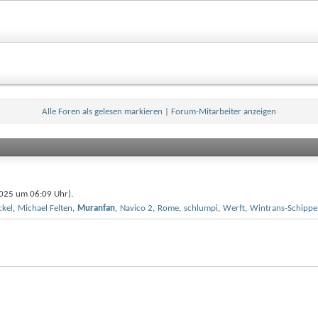
Alle Foren als gelesen markieren
|
Forum-Mitarbeiter anzeigen
.2025 um
06:09
Uhr).
ckel
,
Michael Felten
,
Muranfan
,
Navico 2
,
Rome
,
schlumpi
,
Werft
,
Wintrans-Schippe