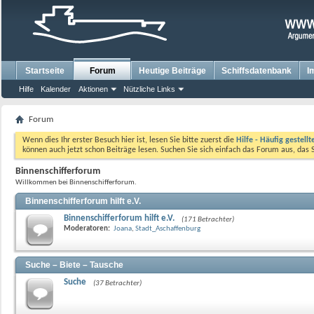
Startseite
Forum
Heutige Beiträge
Schiffsdatenbank
I
Hilfe
Kalender
Aktionen
Nützliche Links
Forum
Wenn dies Ihr erster Besuch hier ist, lesen Sie bitte zuerst die
Hilfe - Häufig gestell
können auch jetzt schon Beiträge lesen. Suchen Sie sich einfach das Forum aus, das 
Binnenschifferforum
Willkommen bei Binnenschifferforum.
Binnenschifferforum hilft e.V.
Binnenschifferforum hilft e.V.
(171 Betrachter)
Moderatoren:
Joana
,
Stadt_Aschaffenburg
Suche – Biete – Tausche
Suche
(37 Betrachter)