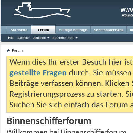
Startseite
Forum
Heutige Beiträge
Schiffsdatenbank
I
Hilfe
Kalender
Aktionen
Nützliche Links
Forum
Wenn dies Ihr erster Besuch hier ist,
gestellte Fragen
durch. Sie müssen
Beiträge verfassen können. Klicken 
Registrierungsprozess zu starten. S
Suchen Sie sich einfach das Forum a
Binnenschifferforum
Willkommen bei Binnenschifferforum.