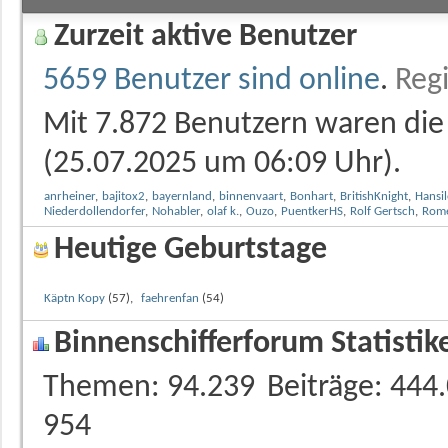
Zurzeit aktive Benutzer
5659 Benutzer sind online
.
Regi
Mit 7.872 Benutzern waren die 
(25.07.2025 um
06:09
Uhr).
anrheiner
,
bajitox2
,
bayernland
,
binnenvaart
,
Bonhart
,
BritishKnight
,
Hansil
Niederdollendorfer
,
Nohabler
,
olaf k.
,
Ouzo
,
PuentkerHS
,
Rolf Gertsch
,
Rom
Heutige Geburtstage
Käptn Kopy
(57),
faehrenfan
(54)
Binnenschifferforum Statistik
Themen
94.239
Beiträge
444
954