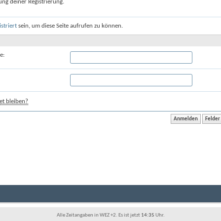
ung deiner Registrierung.
istriert
sein, um diese Seite aufrufen zu können.
e:
t bleiben?
Alle Zeitangaben in WEZ +2. Es ist jetzt
14:35
Uhr.