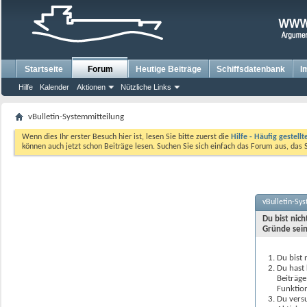
Startseite
Forum
Heutige Beiträge
Schiffsdatenbank
I
Hilfe
Kalender
Aktionen
Nützliche Links
vBulletin-Systemmitteilung
Wenn dies Ihr erster Besuch hier ist, lesen Sie bitte zuerst die
Hilfe - Häufig gestell
können auch jetzt schon Beiträge lesen. Suchen Sie sich einfach das Forum aus, das 
vBulletin-Sy
Du bist nic
Gründe sein
Du bist 
Du hast 
Beiträge
Funktion
Du versu