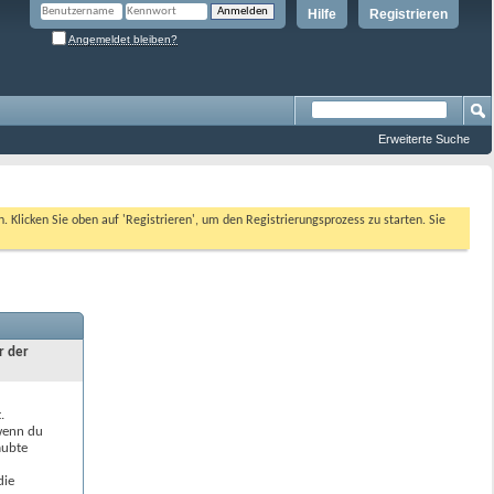
Hilfe
Registrieren
Angemeldet bleiben?
Erweiterte Suche
n. Klicken Sie oben auf 'Registrieren', um den Registrierungsprozess zu starten. Sie
r der
.
 wenn du
aubte
die