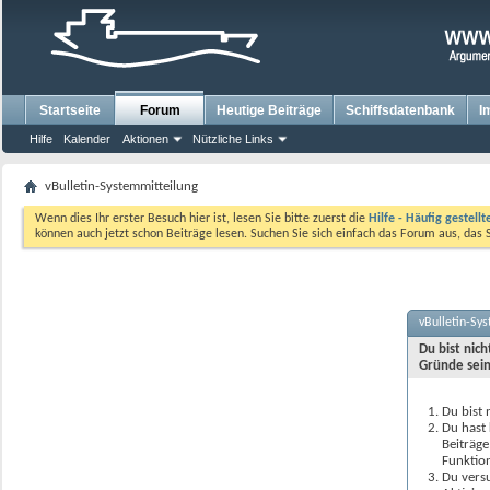
Startseite
Forum
Heutige Beiträge
Schiffsdatenbank
I
Hilfe
Kalender
Aktionen
Nützliche Links
vBulletin-Systemmitteilung
Wenn dies Ihr erster Besuch hier ist, lesen Sie bitte zuerst die
Hilfe - Häufig gestell
können auch jetzt schon Beiträge lesen. Suchen Sie sich einfach das Forum aus, das 
vBulletin-Sy
Du bist nic
Gründe sein
Du bist 
Du hast 
Beiträge
Funktion
Du versu