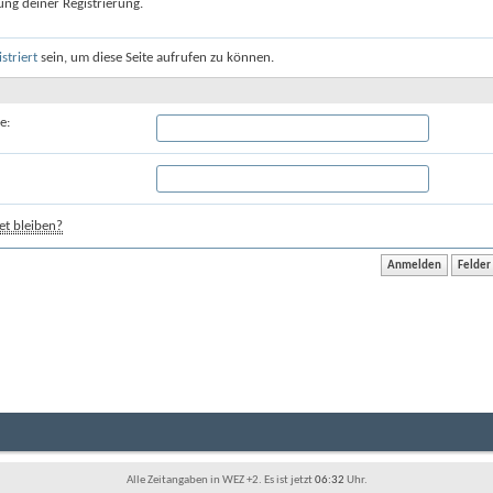
ung deiner Registrierung.
istriert
sein, um diese Seite aufrufen zu können.
e:
t bleiben?
Alle Zeitangaben in WEZ +2. Es ist jetzt
06:32
Uhr.