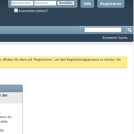
Hilfe
Registrieren
Angemeldet bleiben?
Erweiterte Suche
n. Klicken Sie oben auf 'Registrieren', um den Registrierungsprozess zu starten. Sie
r der
.
 wenn du
aubte
die