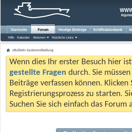
Startseite
Forum
Heutige Beiträge
Schiffsdatenbank
I
Hilfe
Kalender
Aktionen
Nützliche Links
vBulletin-Systemmitteilung
Wenn dies Ihr erster Besuch hier ist,
gestellte Fragen
durch. Sie müssen
Beiträge verfassen können. Klicken 
Registrierungsprozess zu starten. S
Suchen Sie sich einfach das Forum a