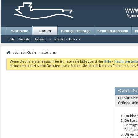
Startseite
Forum
Heutige Beiträge
Schiffsdatenbank
I
Hilfe
Kalender
Aktionen
Nützliche Links
vBulletin-Systemmitteilung
Wenn dies Ihr erster Besuch hier ist, lesen Sie bitte zuerst die
Hilfe - Häufig gestell
können auch jetzt schon Beiträge lesen. Suchen Sie sich einfach das Forum aus, das 
vBulletin-Sy
Du bist nic
Gründe sein
Du bist 
Du hast 
Beiträge
Funktion
Du versu