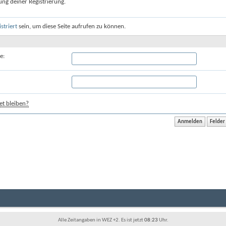
ung deiner Registrierung.
istriert
sein, um diese Seite aufrufen zu können.
e:
t bleiben?
Alle Zeitangaben in WEZ +2. Es ist jetzt
08:23
Uhr.