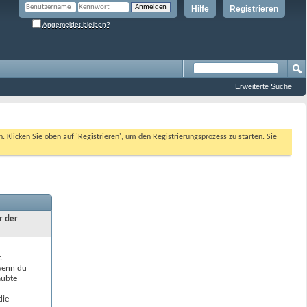
Hilfe
Registrieren
Angemeldet bleiben?
Erweiterte Suche
n. Klicken Sie oben auf 'Registrieren', um den Registrierungsprozess zu starten. Sie
r der
.
 wenn du
aubte
die