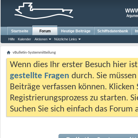
Startseite
Forum
Heutige Beiträge
Schiffsdatenbank
I
Hilfe
Kalender
Aktionen
Nützliche Links
vBulletin-Systemmitteilung
Wenn dies Ihr erster Besuch hier ist,
gestellte Fragen
durch. Sie müssen
Beiträge verfassen können. Klicken 
Registrierungsprozess zu starten. S
Suchen Sie sich einfach das Forum a