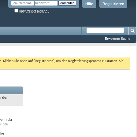
Hilfe
Registrieren
Angemeldet bleiben?
Erweiterte Suche
n. Klicken Sie oben auf 'Registrieren', um den Registrierungsprozess zu starten. Sie
r der
.
 wenn du
aubte
die