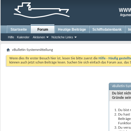
Startseite
Forum
Heutige Beiträge
Schiffsdatenbank
I
Hilfe
Kalender
Aktionen
Nützliche Links
vBulletin-Systemmitteilung
Wenn dies Ihr erster Besuch hier ist, lesen Sie bitte zuerst die
Hilfe - Häufig gestell
können auch jetzt schon Beiträge lesen. Suchen Sie sich einfach das Forum aus, das 
vBulletin-Sy
Du bist nic
Gründe sein
Du bist 
Du hast 
Beiträge
Funktion
Du versu