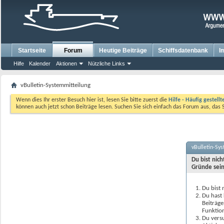
Startseite
Forum
Heutige Beiträge
Schiffsdatenbank
I
Hilfe
Kalender
Aktionen
Nützliche Links
vBulletin-Systemmitteilung
Wenn dies Ihr erster Besuch hier ist, lesen Sie bitte zuerst die
Hilfe - Häufig gestell
können auch jetzt schon Beiträge lesen. Suchen Sie sich einfach das Forum aus, das 
vBulletin-Sy
Du bist nic
Gründe sein
Du bist 
Du hast 
Beiträge
Funktion
Du versu