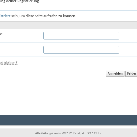
ung deiner Registrierung.
istriert
sein, um diese Seite aufrufen zu können.
e:
t bleiben?
Alle Zeitangaben in WEZ +2. Es ist jetzt
22:12
Uhr.