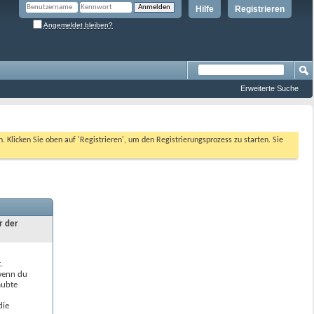
Hilfe
Registrieren
Angemeldet bleiben?
Erweiterte Suche
n. Klicken Sie oben auf 'Registrieren', um den Registrierungsprozess zu starten. Sie
r der
.
 wenn du
aubte
die