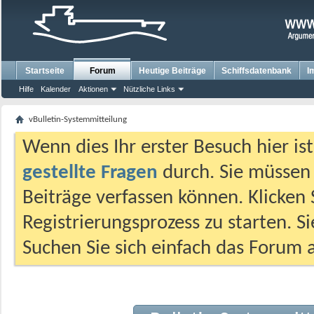
Startseite
Forum
Heutige Beiträge
Schiffsdatenbank
I
Hilfe
Kalender
Aktionen
Nützliche Links
vBulletin-Systemmitteilung
Wenn dies Ihr erster Besuch hier ist,
gestellte Fragen
durch. Sie müssen
Beiträge verfassen können. Klicken 
Registrierungsprozess zu starten. S
Suchen Sie sich einfach das Forum a