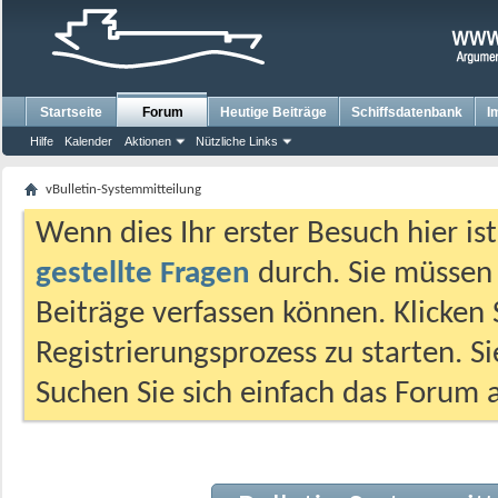
Startseite
Forum
Heutige Beiträge
Schiffsdatenbank
I
Hilfe
Kalender
Aktionen
Nützliche Links
vBulletin-Systemmitteilung
Wenn dies Ihr erster Besuch hier ist,
gestellte Fragen
durch. Sie müssen
Beiträge verfassen können. Klicken 
Registrierungsprozess zu starten. S
Suchen Sie sich einfach das Forum a