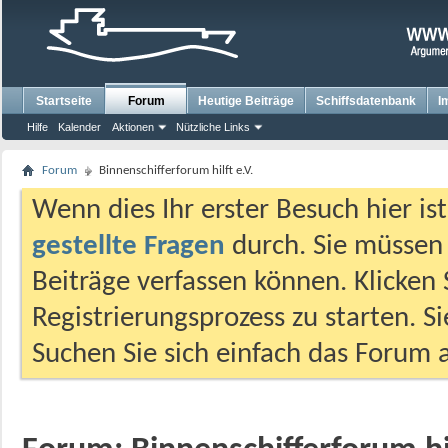
Startseite
Forum
Heutige Beiträge
Schiffsdatenbank
I
Hilfe
Kalender
Aktionen
Nützliche Links
Forum
Binnenschifferforum hilft e.V.
Wenn dies Ihr erster Besuch hier ist,
gestellte Fragen
durch. Sie müssen
Beiträge verfassen können. Klicken 
Registrierungsprozess zu starten. S
Suchen Sie sich einfach das Forum a