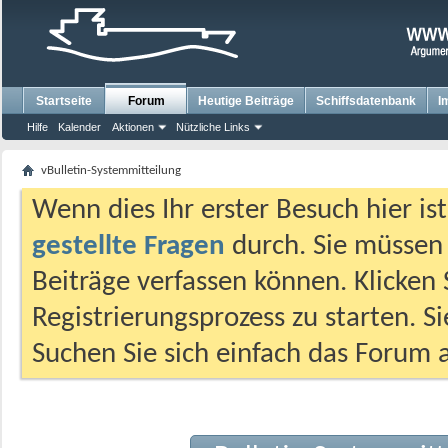
Startseite
Forum
Heutige Beiträge
Schiffsdatenbank
I
Hilfe
Kalender
Aktionen
Nützliche Links
vBulletin-Systemmitteilung
Wenn dies Ihr erster Besuch hier ist,
gestellte Fragen
durch. Sie müssen
Beiträge verfassen können. Klicken 
Registrierungsprozess zu starten. S
Suchen Sie sich einfach das Forum a