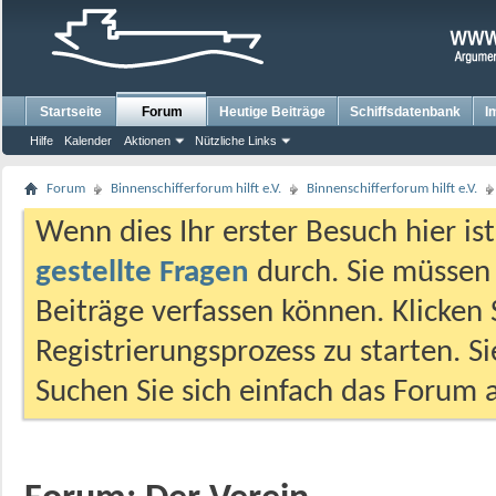
Startseite
Forum
Heutige Beiträge
Schiffsdatenbank
I
Hilfe
Kalender
Aktionen
Nützliche Links
Forum
Binnenschifferforum hilft e.V.
Binnenschifferforum hilft e.V.
Wenn dies Ihr erster Besuch hier ist,
gestellte Fragen
durch. Sie müssen
Beiträge verfassen können. Klicken 
Registrierungsprozess zu starten. S
Suchen Sie sich einfach das Forum a